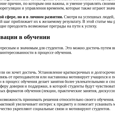
ание причин, по которым они важны, и умение управлять свои
орегуляции и управления временем, которые также играют знач
й сфере, но и в личном развитии.
Смотря на успешных людей, 
й шаг приближает их к желаемому результату. В этой статье мы
ие преодолеть возможные преграды на пути к успеху.
вации в обучении
нтересным и значимым для студентов. Это можно достичь путем 
интересованности в процессе обучения.
ли он хочет достичь. Установление краткосрочных и долгосрочн
связь от преподавателя или наставника мотивирует учащихся и п
в процесс обучения делает занятия более увлекательными и спо
феру доверия и поддержки, в которой студенты будут чувствоват
х форматов обучения (лекции, практические занятия, дискусси
озможность принимать решения относительно своего обучения.
ктикой увеличивает интерес к предмету и помогает усваивать м
чество укрепляют социальные связи и мотивируют студентов.