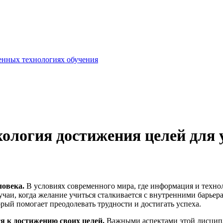
енных технологиях обучения
ология достижения целей для 
ловека.
В условиях современного мира, где информация и технол
учаи, когда желание учиться сталкивается с внутренними барьера
рый помогает преодолевать трудности и достигать успеха.
я к достижению своих целей.
Важными аспектами этой дисципл