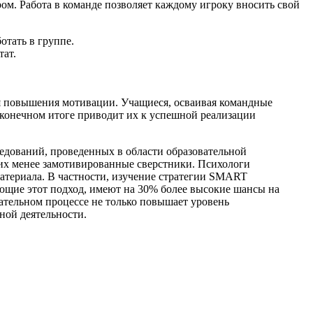
м. Работа в команде позволяет каждому игроку вносить свой
отать в группе.
тат.
я повышения мотивации. Учащиеся, осваивая командные
в конечном итоге приводит их к успешной реализации
едований, проведенных в области образовательной
их менее замотивированные сверстники. Психологи
 материала. В частности, изучение стратегии SMART
ующие этот подход, имеют на 30% более высокие шансы на
тельном процессе не только повышает уровень
ной деятельности.