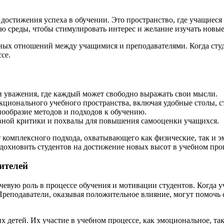
 достижения успеха в обучении. Это пространство, где учащиес
 среды, чтобы стимулировать интерес и желание изучать новые
ных отношений между учащимися и преподавателями. Когда сту
се.
 уважения, где каждый может свободно выражать свои мысли.
ционального учебного пространства, включая удобные столы, с
нообразие методов и подходов к обучению.
вной критики и похвалы для повышения самооценки учащихся.
т комплексного подхода, охватывающего как физические, так и 
вдохновить студентов на достижение новых высот в учебном про
ителей
евую роль в процессе обучения и мотивации студентов. Когда уч
Преподаватели, оказывая положительное влияние, могут помочь 
детей. Их участие в учебном процессе, как эмоциональное, так