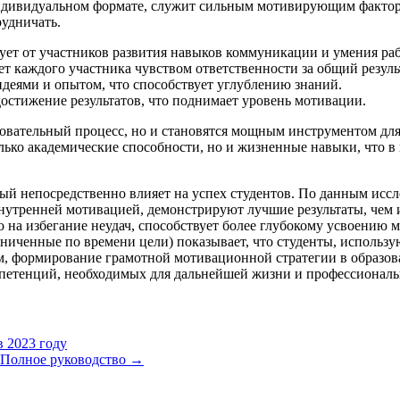
индивидуальном формате, служит сильным мотивирующим факторо
рудничать.
ует от участников развития навыков коммуникации и умения раб
т каждого участника чувством ответственности за общий резуль
идеями и опытом, что способствует углублению знаний.
остижение результатов, что поднимает уровень мотивации.
зовательный процесс, но и становятся мощным инструментом дл
олько академические способности, но и жизненные навыки, что 
ый непосредственно влияет на успех студентов. По данным иссл
нутренней мотивацией, демонстрируют лучшие результаты, чем 
то на избегание неудач, способствует более глубокому усвоению
ниченные по времени цели) показывает, что студенты, использ
, формирование грамотной мотивационной стратегии в образова
мпетенций, необходимых для дальнейшей жизни и профессиональ
в 2023 году
 Полное руководство
→