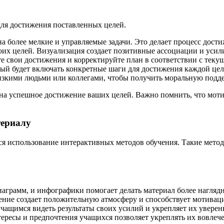
для достижения поставленных целей.
а более мелкие и управляемые задачи. Это делает процесс дос
воих целей. Визуализация создает позитивные ассоциации и уси
 свои достижения и корректируйте план в соответствии с текущ
ый будет включать конкретные шаги для достижения каждой цел
изкими людьми или коллегами, чтобы получить моральную под
на успешное достижение ваших целей. Важно помнить, что моти
териалу
я использование интерактивных методов обучения. Такие метод
иаграмм, и инфографики помогает делать материал более нагля
ние создает положительную атмосферу и способствует мотивац
чащимся видеть результаты своих усилий и укрепляет их уверен
ересы и предпочтения учащихся позволяет укреплять их вовлече