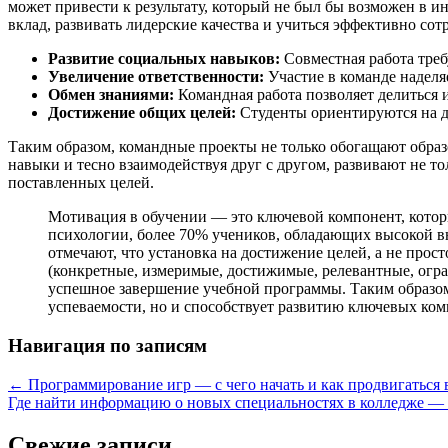
может привести к результату, который не был бы возможен в 
вклад, развивать лидерские качества и учиться эффективно сот
Развитие социальных навыков:
Совместная работа треб
Увеличение ответственности:
Участие в команде наделяе
Обмен знаниями:
Командная работа позволяет делиться 
Достижение общих целей:
Студенты ориентируются на д
Таким образом, командные проекты не только обогащают обра
навыки и тесно взаимодействуя друг с другом, развивают не т
поставленных целей.
Мотивация в обучении — это ключевой компонент, котор
психологии, более 70% учеников, обладающих высокой в
отмечают, что установка на достижение целей, а не прос
(конкретные, измеримые, достижимые, релевантные, огра
успешное завершение учебной программы. Таким образом
успеваемости, но и способствует развитию ключевых ко
Навигация по записям
←
Программирование игр — с чего начать и как продвигаться 
Где найти информацию о новых специальностях в колледже —
Свежие записи