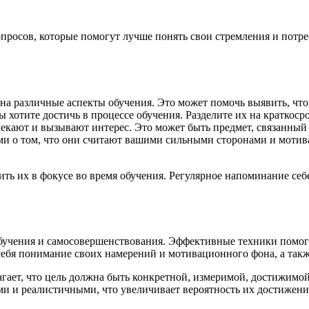
опросов, которые помогут лучше понять свои стремления и потр
на различные аспекты обучения. Это может помочь выявить, что
 хотите достичь в процессе обучения. Разделите их на краткоср
екают и вызывают интерес. Это может быть предмет, связанный 
ми о том, что они считают вашими сильными сторонами и мотив
ть их в фокусе во время обучения. Регулярное напоминание себ
обучения и самосовершенствования. Эффективные техники помогу
себя понимание своих намерений и мотивационного фона, а такж
ает, что цель должна быть конкретной, измеримой, достижимой
ми и реалистичными, что увеличивает вероятность их достижени