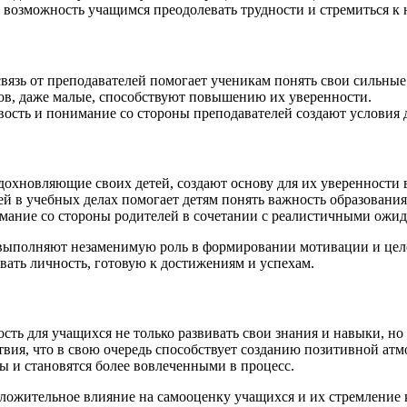
 возможность учащимся преодолевать трудности и стремиться к
вязь от преподавателей помогает ученикам понять свои сильные
в, даже малые, способствуют повышению их уверенности.
ость и понимание со стороны преподавателей создают условия 
хновляющие своих детей, создают основу для их уверенности в
й в учебных делах помогает детям понять важность образования
ание со стороны родителей в сочетании с реалистичными ожид
ли выполняют незаменимую роль в формировании мотивации и це
вать личность, готовую к достижениям и успехам.
ь для учащихся не только развивать свои знания и навыки, но 
вия, что в свою очередь способствует созданию позитивной атм
ы и становятся более вовлеченными в процесс.
ожительное влияние на самооценку учащихся и их стремление к