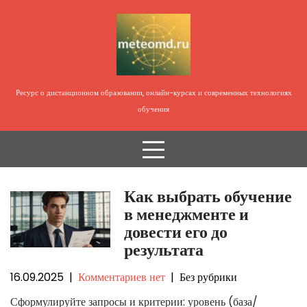
П
е
р
е
й
т
Ресурс о дистанционном образовании, онлайн-курсах и современных технологиях
и
обучения
к
с
о
д
е
Как выбрать обучение
р
в менеджменте и
ж
довести его до
и
результата
м
о
16.09.2025
|
Комментариев нет
| Без рубрики
м
Сформулируйте запросы и критерии: уровень (база/
у