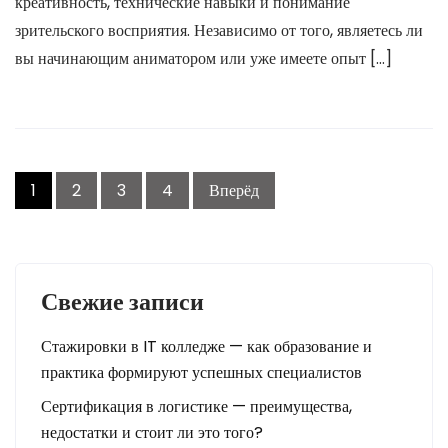
креативность, технические навыки и понимание
зрительского восприятия. Независимо от того, являетесь ли
вы начинающим аниматором или уже имеете опыт […]
П
1
2
3
4
Вперёд
а
г
и
н
а
Свежие записи
ц
Стажировки в IT колледже — как образование и
и
практика формируют успешных специалистов
я
з
Сертификация в логистике — преимущества,
а
недостатки и стоит ли это того?