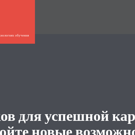
хнологиях обучения
ов для успешной кар
ойте новые возможн